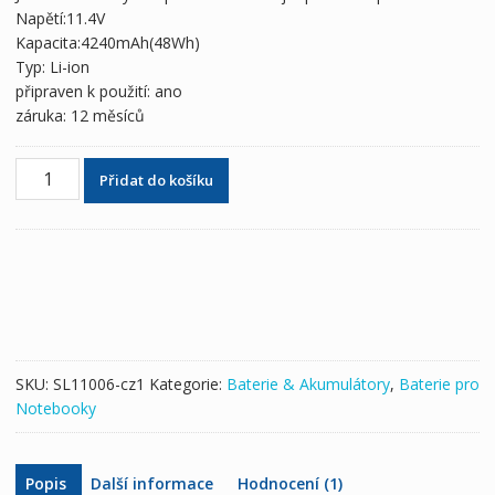
1,858 Kč
1,114 Kč
Napětí:11.4V
Kapacita:4240mAh(48Wh)
Typ: Li-ion
připraven k použití: ano
záruka: 12 měsíců
Originální
Přidat do košíku
baterie
pro
notebooky
ASUS
B31N1726
množství
SKU:
SL11006-cz1
Kategorie:
Baterie & Akumulátory
,
Baterie pro
Notebooky
Popis
Další informace
Hodnocení (1)