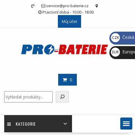
Skip
service@pro-baterie.cz
to
Pracovní doba - 10:00 - 18:00
content
Můj účet
Česká 
CZK
Kč
Europ
EUR
€
0
Hledat
KATEGORIE