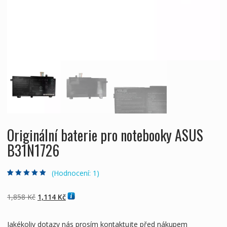
Originální baterie pro notebooky ASUS
B31N1726
(Hodnocení:
1
)
Hodnoceno
1
5.00
z 5 na základě
hodnocení
Původní
Aktuální
1,858
Kč
1,114
Kč
zákazníka
cena
cena
byla:
je:
Jakékoliv dotazy nás prosím kontaktujte před nákupem