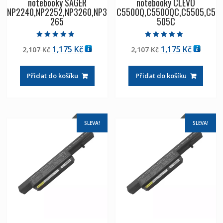
notebooky SAGER
notebooky CLEVO
NP2240,NP2252,NP3260,NP3
C5500Q,C5500QC,C5505,C5
265
505C
Hodnocení
Hodnocení
Původní
Aktuální
Původní
Aktuáln
1,175
Kč
1,175
Kč
2,107
Kč
2,107
Kč
4.50
5.00
z 5
z 5
cena
cena
cena
cena
byla:
je:
byla:
je:
Přidat do košíku
Přidat do košíku
2,107 Kč
1,175 Kč
2,107 Kč
1,175 Kč
SLEVA!
SLEVA!