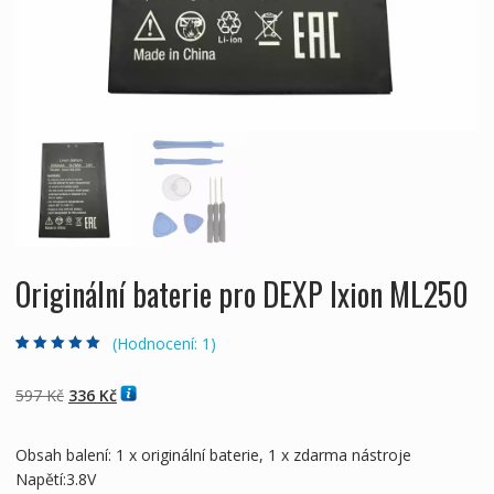
Originální baterie pro DEXP Ixion ML250
(Hodnocení:
1
)
Hodnoceno
1
5.00
z 5 na základě
hodnocení
Původní
Aktuální
597
Kč
336
Kč
zákazníka
cena
cena
byla:
je:
Obsah balení: 1 x originální baterie, 1 x zdarma nástroje
597 Kč
336 Kč
Napětí:3.8V