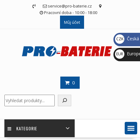
Skip
service@pro-baterie.cz
to
Pracovní doba - 10:00 - 18:00
content
Můj účet
Česká 
CZK
Kč
Europ
EUR
€
0
Hledat
KATEGORIE