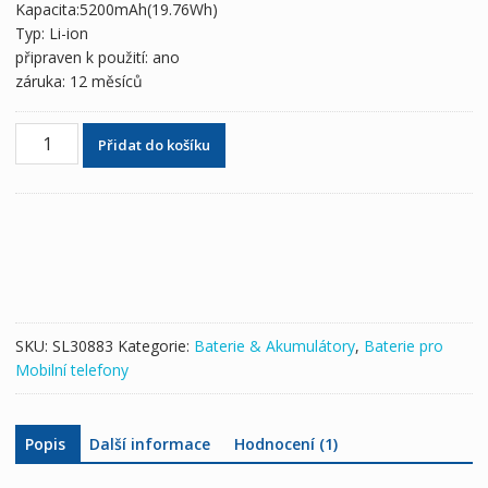
Kapacita:5200mAh(19.76Wh)
Typ: Li-ion
připraven k použití: ano
záruka: 12 měsíců
Originální
Přidat do košíku
baterie
pro
DEXP
Ixion
ML250
množství
SKU:
SL30883
Kategorie:
Baterie & Akumulátory
,
Baterie pro
Mobilní telefony
Popis
Další informace
Hodnocení (1)