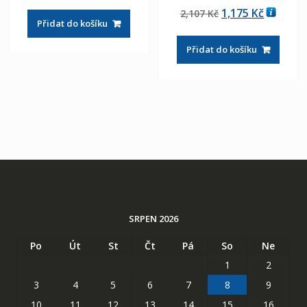
cena
cena
Hodnocení
Původní
Aktuáln
1,175
Kč
2,107
Kč
5.00
byla:
je:
z 5
Přidat do košíku
cena
cena
2,107 Kč
1,175 Kč
byla:
je:
Přidat do košíku
2,107 Kč
1,175 Kč
SRPEN 2026
Po
Út
St
Čt
Pá
So
Ne
1
2
3
4
5
6
7
8
9
10
11
12
13
14
15
16