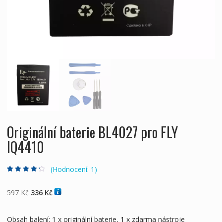
Originální baterie BL4027 pro FLY
IQ4410
(Hodnocení:
1
)
Hodnoceno
1
4.00
z 5 na
základě
Původní
Aktuální
597
Kč
336
Kč
hodnocení
zákazníka
cena
cena
byla:
je:
Obsah balení: 1 x originální baterie, 1 x zdarma nástroje