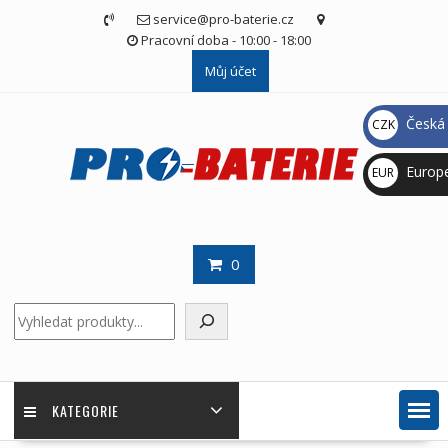
Skip
service@pro-baterie.cz
to
Pracovní doba - 10:00 - 18:00
content
Můj účet
Česká 
CZK
Kč
Europ
EUR
€
0
Hledat
KATEGORIE