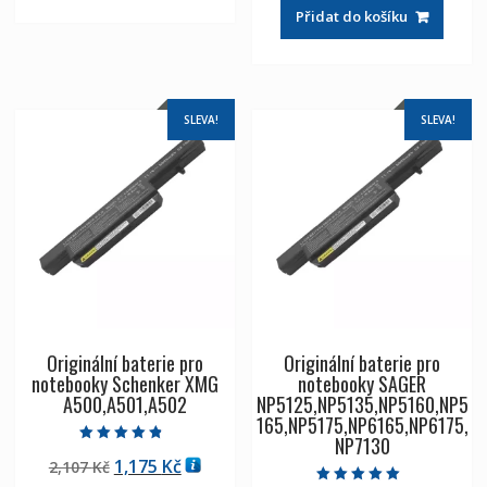
byla:
je:
Přidat do košíku
2,107 Kč
1,175 Kč
SLEVA!
SLEVA!
Originální baterie pro
Originální baterie pro
notebooky Schenker XMG
notebooky SAGER
A500,A501,A502
NP5125,NP5135,NP5160,NP5
165,NP5175,NP6165,NP6175,
NP7130
Hodnocení
Původní
Aktuální
1,175
Kč
2,107
Kč
4.50
z 5