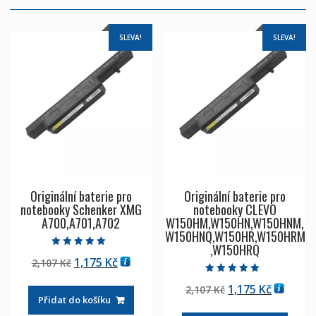
SLEVA!
SLEVA!
Originální baterie pro
Originální baterie pro
notebooky Schenker XMG
notebooky CLEVO
A700,A701,A702
W150HM,W150HN,W150HNM,
W150HNQ,W150HR,W150HRM
,W150HRQ
Hodnocení
Původní
Aktuální
1,175
Kč
2,107
Kč
5.00
z 5
cena
cena
Hodnocení
Původní
Aktuáln
1,175
Kč
2,107
Kč
5.00
byla:
je:
z 5
Přidat do košíku
cena
cena
2,107 Kč
1,175 Kč