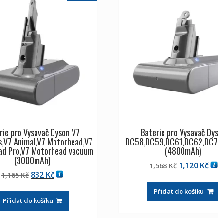
rie pro Vysavač Dyson V7
Baterie pro Vysavač Dy
s,V7 Animal,V7 Motorhead,V7
DC58,DC59,DC61,DC62,DC7
ad Pro,V7 Motorhead vacuum
(4800mAh)
(3000mAh)
Původní
Ak
1,120
Kč
1,568
Kč
Původní
Aktuální
832
Kč
1,165
Kč
cena
ce
cena
cena
byla:
je:
Přidat do košíku
byla:
je:
1,568 Kč
1,
Přidat do košíku
1,165 Kč
832 Kč