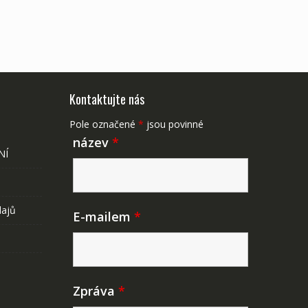
Kontaktujte nás
Pole označené
*
jsou povinné
název
*
NÍ
dajů
E-mailem
*
Zpráva
*