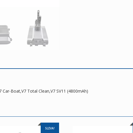
Clean,V7
SV11
(4800mAh)
množství
,V7 Car-Boat,V7 Total Clean,V7 SV11 (4800mAh)
SLEVA!