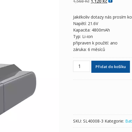
Původní
Aktuální
1,568
Kč
1,120
Kč
cena
cena
byla:
je:
Jakékoliv dotazy nás prosím k
1,568 Kč
1,120 Kč
Napětí: 21.6V
Kapacita: 4800mAh
Typ: Li-ion
připraven k použití: ano
záruka: 6 měsíců
Baterie
Přidat do košíku
pro
Vysavač
Dyson
V7
Fluffy,V7
Extra,V7
Trigger,V7
Car-
SKU:
SL40008-3
Kategorie:
Bat
Boat,V7
Total