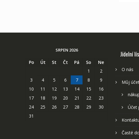
SRPEN 2026
Jídelní lí
Po
Út
St
Čt
Pá
So
Ne
O nás
1
2
3
4
5
6
7
8
9
Můj úče
10
11
12
13
14
15
16
nákup
17
18
19
20
21
22
23
24
25
26
27
28
29
30
Účet 
31
Kontaktu
Časté do