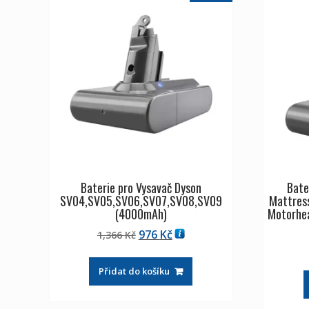
Baterie pro Vysavač Dyson
Bate
SV04,SV05,SV06,SV07,SV08,SV09
Mattres
(4000mAh)
Motorhe
Původní
Aktuální
976
Kč
1,366
Kč
cena
cena
byla:
je:
Přidat do košíku
1,366 Kč
976 Kč