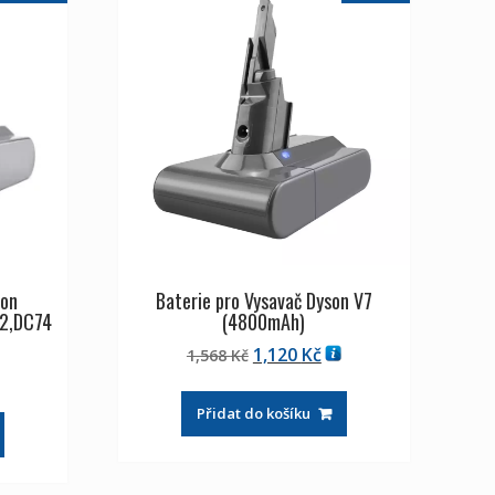
son
Baterie pro Vysavač Dyson V7
2,DC74
(4800mAh)
Původní
Aktuální
1,120
Kč
1,568
Kč
tuální
cena
cena
na
byla:
je:
Přidat do košíku
1,568 Kč
1,120 Kč
120 Kč