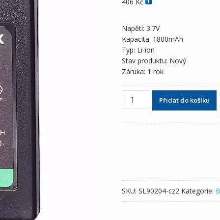
406
Kč
Napětí: 3.7V
Kapacita: 1800mAh
Typ: Li-ion
Stav produktu: Nový
Záruka: 1 rok
Baterie
Přidat do košíku
pro
SONY
PSP-
1000/PSP-
1001/PSP-
1002/PSP-
1003/PSP-
1004/PSP-
SKU:
SL90204-cz2
Kategorie:
B
1005/PSP-
1006
množství