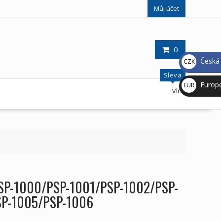
Můj účet
0
Česká 
CZK
Kč
Sleva
Europ
EUR
více
€
PSP-1000/PSP-1001/PSP-1002/PSP-
SP-1005/PSP-1006