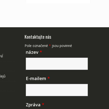
Kontaktujte nás
Pole označené
*
jsou povinné
název
*
NÍ
dajů
E-mailem
*
Zpráva
*