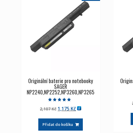
Originální baterie pro notebooky
Origin
SAGER
NP2240,NP2252,NP3260,NP3265
Hodnocení
Původní
Aktuální
1,175
Kč
2,107
Kč
4.50
z 5
cena
cena
byla:
je:
Přidat do košíku
2,107 Kč
1,175 Kč