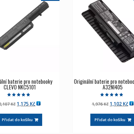
ální baterie pro notebooky
Originální baterie pro noteb
CLEVO NKC5101
A32NI405
Hodnocení
Hodnocení
Původní
Aktuální
Původní
Ak
1,175
Kč
1,102
Kč
2,107
Kč
1,976
Kč
4.50
5.00
z 5
z 5
cena
cena
cena
ce
byla:
je:
byla:
je:
Přidat do košíku
Přidat do košíku
2,107 Kč
1,175 Kč
1,976 Kč
1,