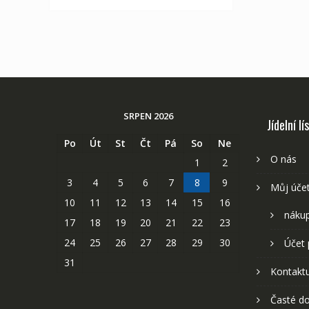
SRPEN 2026
Jídelní lí
Po
Út
St
Čt
Pá
So
Ne
O nás
1
2
3
4
5
6
7
8
9
Můj úče
10
11
12
13
14
15
16
nákup
17
18
19
20
21
22
23
24
25
26
27
28
29
30
Účet 
31
Kontaktu
Časté do