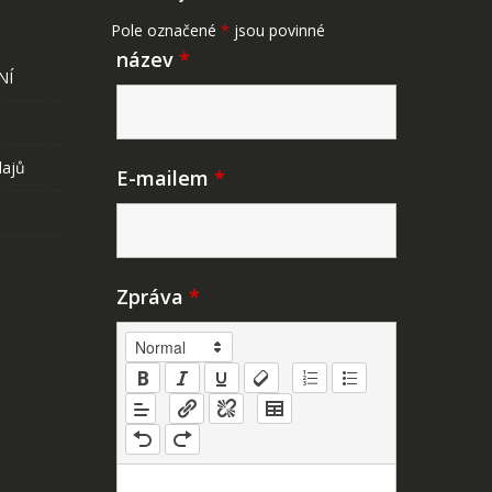
Pole označené
*
jsou povinné
název
*
NÍ
dajů
E-mailem
*
Zpráva
*