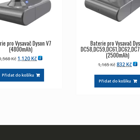
rie pro Vysavač Dyson V7
Baterie pro Vysavač Dy
(4800mAh)
DC58,DC59,DC61,DC62,DC7
(2500mAh)
Původní
Aktuální
1,120
Kč
1,568
Kč
Původní
Akt
832
Kč
cena
cena
1,165
Kč
cena
ce
byla:
je:
Přidat do košíku
byla:
je:
1,568 Kč
1,120 Kč
Přidat do košíku
1,165 Kč
832