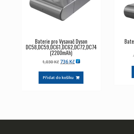
Baterie pro Vysavač Dyson
Bate
DC58,DC59,DC61,DC62,DC72,DC74
(2200mAh)
Původní
Aktuální
736
Kč
1,030
Kč
cena
cena
byla:
je:
Přidat do košíku
1,030 Kč
736 Kč