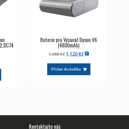
son
Baterie pro Vysavač Dyson V6
2,DC74
(4800mAh)
Původní
Aktuální
1,120
Kč
1,568
Kč
uální
cena
cena
na
byla:
je:
Přidat do košíku
1,568 Kč
1,120 Kč
 Kč
Kontaktujte nás