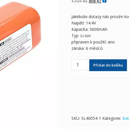
Původní
Aktuální
1,131
Kč
808
Kč
cena
cena
byla:
je:
Jakékoliv dotazy nás prosím k
1,131 Kč
808 Kč
Napětí: 14.4V
Kapacita: 5600mAh
Typ: Li-ion
připraven k použití: ano
záruka: 6 měsíců
Baterie
Přidat do košíku
pro
Robotický
vysavač
XiaoMi
MIJIA
3C
(5600mAh)
množství
SKU:
SL40054-1
Kategorie:
Bat