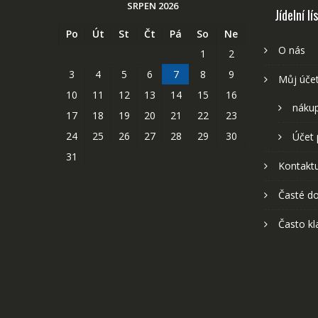
SRPEN 2026
Jídelní lí
Po
Út
St
Čt
Pá
So
Ne
O nás
1
2
3
4
5
6
7
8
9
Můj úče
10
11
12
13
14
15
16
nákup
17
18
19
20
21
22
23
24
25
26
27
28
29
30
Účet 
31
Kontaktu
Časté do
Často kl