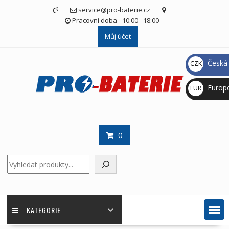
Skip
service@pro-baterie.cz
to
Pracovní doba - 10:00 - 18:00
content
Můj účet
Česká 
CZK
Kč
Europ
EUR
€
0
Hledat
KATEGORIE