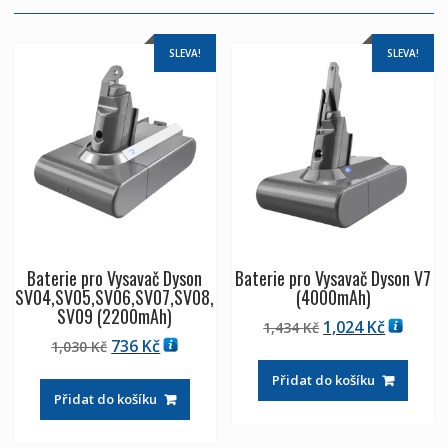
SLEVA!
SLEVA!
Baterie pro Vysavač Dyson
Baterie pro Vysavač Dyson V7
SV04,SV05,SV06,SV07,SV08,
(4000mAh)
SV09 (2200mAh)
Původní
Aktuáln
1,024
Kč
1,434
Kč
Původní
Aktuální
736
Kč
1,030
Kč
cena
cena
cena
cena
byla:
je:
Přidat do košíku
byla:
je:
1,434 Kč
1,024 Kč
Přidat do košíku
1,030 Kč
736 Kč