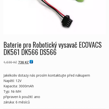
Baterie pro Robotický vysavač ECOVACS
DK561 DK566 DS566
Původní
Aktuální
1,030
Kč
736
Kč
cena
cena
byla:
je:
Jakékoliv dotazy nás prosím kontaktujte před nákupem
1,030 Kč
736 Kč
Napětí: 12V
Kapacita: 3000mAh
Typ: Ni-MH
připraven k použití: ano
záruka: 6 měsíců