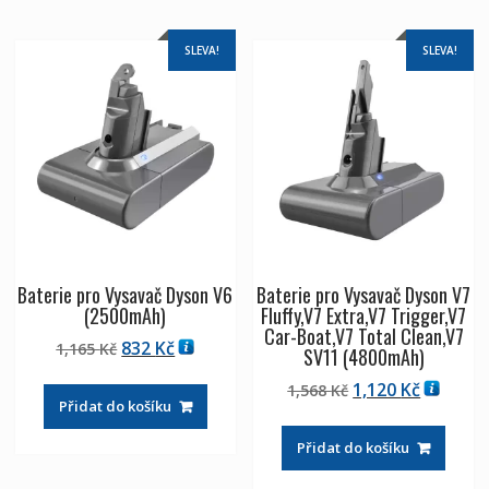
SLEVA!
SLEVA!
Baterie pro Vysavač Dyson V6
Baterie pro Vysavač Dyson V7
(2500mAh)
Fluffy,V7 Extra,V7 Trigger,V7
Car-Boat,V7 Total Clean,V7
Původní
Aktuální
832
Kč
1,165
Kč
SV11 (4800mAh)
cena
cena
Původní
Aktuáln
1,120
Kč
1,568
Kč
byla:
je:
Přidat do košíku
cena
cena
1,165 Kč
832 Kč
byla:
je:
Přidat do košíku
1,568 Kč
1,120 Kč