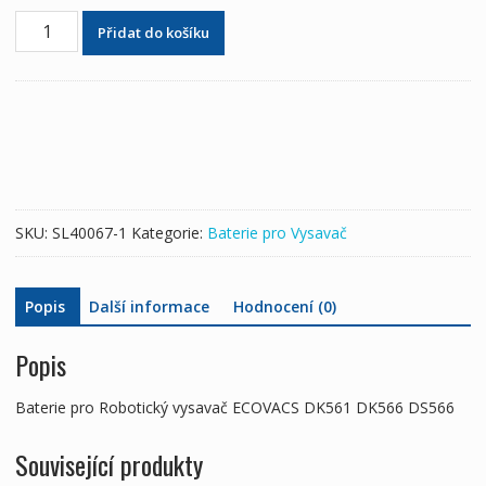
Baterie
Přidat do košíku
pro
Robotický
vysavač
ECOVACS
DK561
DK566
DS566
množství
SKU:
SL40067-1
Kategorie:
Baterie pro Vysavač
Popis
Další informace
Hodnocení (0)
Popis
Baterie pro Robotický vysavač ECOVACS DK561 DK566 DS566
Související produkty