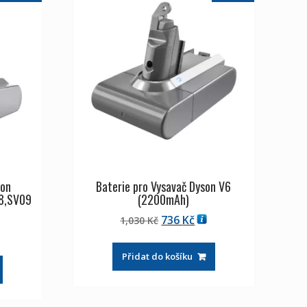
son
Baterie pro Vysavač Dyson V6
8,SV09
(2200mAh)
Původní
Aktuální
736
Kč
1,030
Kč
tuální
cena
cena
na
byla:
je:
Přidat do košíku
1,030 Kč
736 Kč
120 Kč