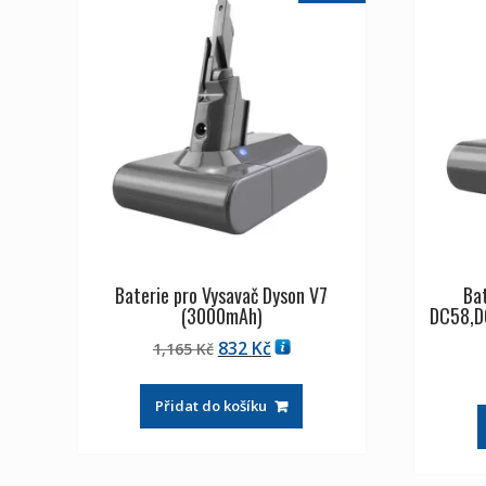
Baterie pro Vysavač Dyson V7
Bat
(3000mAh)
DC58,D
Původní
Aktuální
832
Kč
1,165
Kč
cena
cena
byla:
je:
Přidat do košíku
1,165 Kč
832 Kč