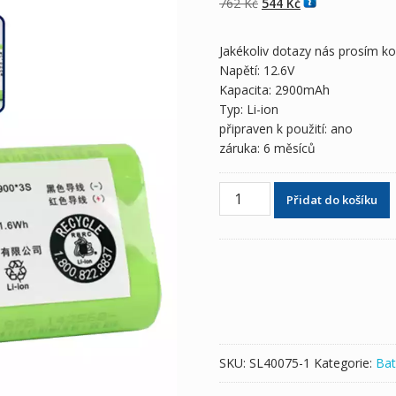
Původní
Aktuální
762
Kč
544
Kč
cena
cena
byla:
je:
Jakékoliv dotazy nás prosím k
762 Kč
544 Kč
Napětí: 12.6V
Kapacita: 2900mAh
Typ: Li-ion
připraven k použití: ano
záruka: 6 měsíců
Baterie
Přidat do košíku
pro
Robotický
vysavač
ECOVACS
DEEBOT
CEN330,CEN331,CEN332,CEN
množství
SKU:
SL40075-1
Kategorie:
Bat