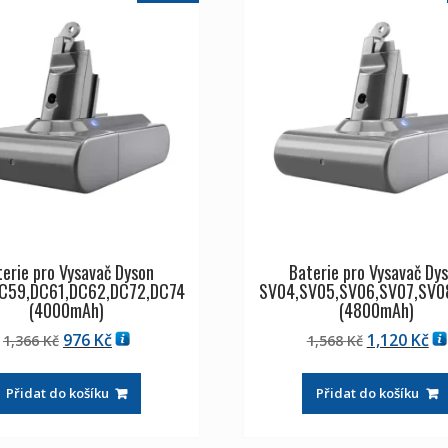
erie pro Vysavač Dyson
Baterie pro Vysavač Dy
C59,DC61,DC62,DC72,DC74
SV04,SV05,SV06,SV07,SV0
(4000mAh)
(4800mAh)
Původní
Aktuální
Původní
Ak
976
Kč
1,120
Kč
1,366
Kč
1,568
Kč
cena
cena
cena
ce
byla:
je:
byla:
je:
Přidat do košíku
Přidat do košíku
1,366 Kč
976 Kč
1,568 Kč
1,