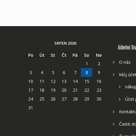
SRPEN 2026
Jídelní lí
Po
Út
St
Čt
Pá
So
Ne
O nás
1
2
3
4
5
6
7
8
9
Můj úče
10
11
12
13
14
15
16
nákup
17
18
19
20
21
22
23
24
25
26
27
28
29
30
Účet 
31
Kontaktu
Časté do