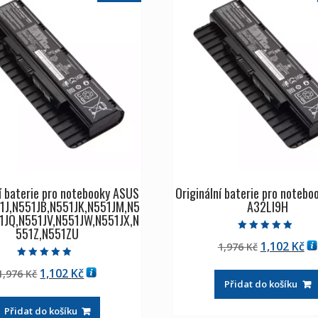
í baterie pro notebooky ASUS
Originální baterie pro noteb
1J,N551JB,N551JK,N551JM,N5
A32LI9H
1JQ,N551JV,N551JW,N551JX,N
551Z,N551ZU
Hodnocení
Původní
Ak
1,102
Kč
1,976
Kč
5.00
z 5
cena
ce
Hodnocení
Původní
Aktuální
1,102
Kč
1,976
Kč
4.50
byla:
je:
z 5
Přidat do košíku
cena
cena
1,976 Kč
1,
byla:
je:
Přidat do košíku