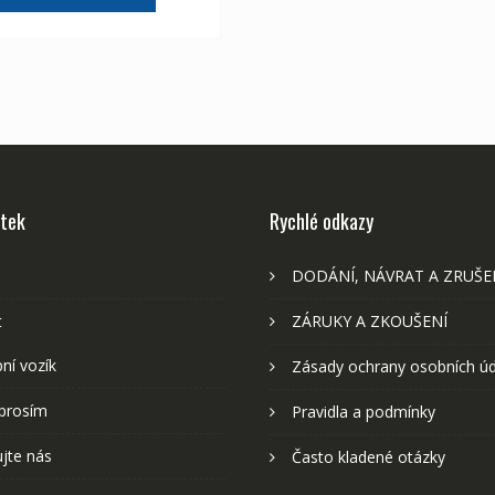
1,976 Kč
1,102 Kč
stek
Rychlé odkazy
DODÁNÍ, NÁVRAT A ZRUŠE
t
ZÁRUKY A ZKOUŠENÍ
ní vozík
Zásady ochrany osobních ú
prosím
Pravidla a podmínky
jte nás
Často kladené otázky