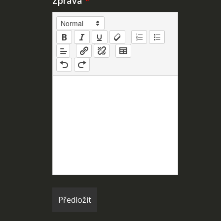
Zpráva
*