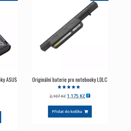
ooky ASUS
Originální baterie pro notebooky LDLC
Hodnocení
Původní
Aktuální
1,175
Kč
2,107
Kč
5.00
z 5
tuální
cena
cena
na
byla:
je:
Přidat do košíku
2,107 Kč
1,175 Kč
102 Kč