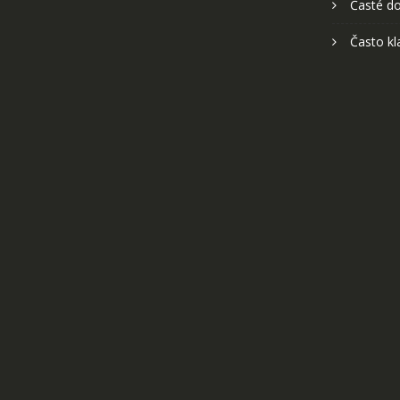
Časté do
Často kl