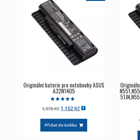
Originální baterie pro notebooky ASUS
Origináln
A32N14O5
N551,N55
51JN,N55
Hodnocení
Původní
Aktuální
1,102
Kč
1,976
Kč
4.50
z 5
cena
cena
byla:
je:
Přidat do košíku
1,976 Kč
1,102 Kč