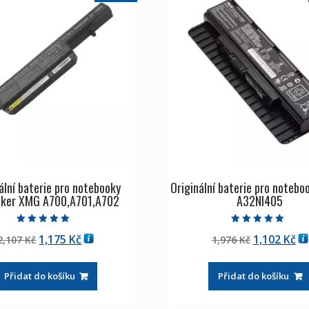
ální baterie pro notebooky
Originální baterie pro noteb
ker XMG A700,A701,A702
A32NI405
Hodnocení
Hodnocení
Původní
Aktuální
Původní
Ak
1,175
Kč
1,102
Kč
2,107
Kč
1,976
Kč
5.00
5.00
z 5
z 5
cena
cena
cena
ce
byla:
je:
byla:
je:
Přidat do košíku
Přidat do košíku
2,107 Kč
1,175 Kč
1,976 Kč
1,