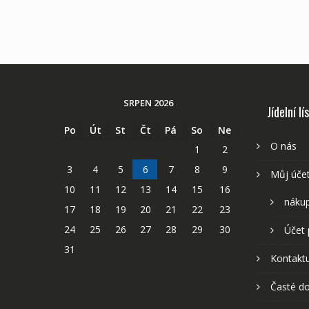
SRPEN 2026
Jídelní lí
Po
Út
St
Čt
Pá
So
Ne
O nás
1
2
3
4
5
6
7
8
9
Můj úče
10
11
12
13
14
15
16
nákup
17
18
19
20
21
22
23
24
25
26
27
28
29
30
Účet 
31
Kontaktu
Časté do