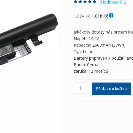
(Hodnocení:
2
)
Hodnoceno
2
5.00
z 5 na základě
hodnocení
Původní
Aktuální
1,824
Kč
1,018
Kč
zákazníků
cena
cena
byla:
je:
Jakékoliv dotazy nás prosím k
1,824 Kč
1,018 Kč
Napětí: 14.4V
Kapacita: 2600mAh (37Wh)
Typ: Li-ion
Battery připraven k použití: an
Barva: Černá
záruka: 12 měsíců
Baterie
Přidat do košíku
pro
notebooky
MEDION
Akoya
P6643,Akoya
P6647
množství