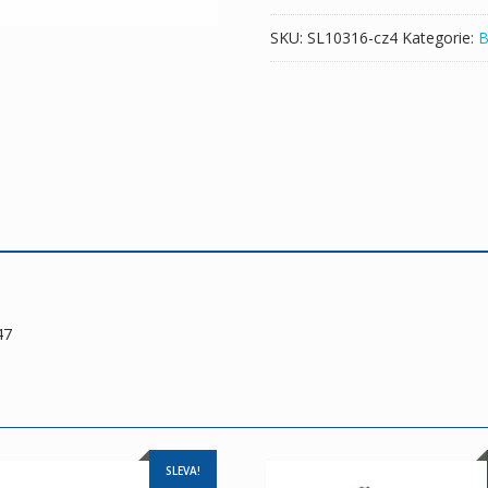
SKU:
SL10316-cz4
Kategorie:
B
47
SLEVA!