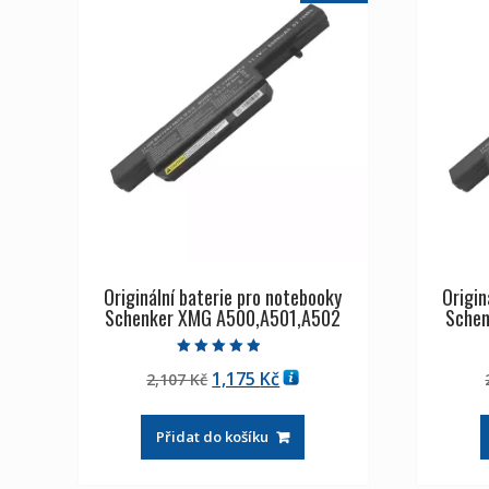
Originální baterie pro notebooky
Origin
Schenker XMG A500,A501,A502
Schen
Hodnocení
Původní
Aktuální
1,175
Kč
2,107
Kč
4.50
z 5
cena
cena
byla:
je:
Přidat do košíku
2,107 Kč
1,175 Kč