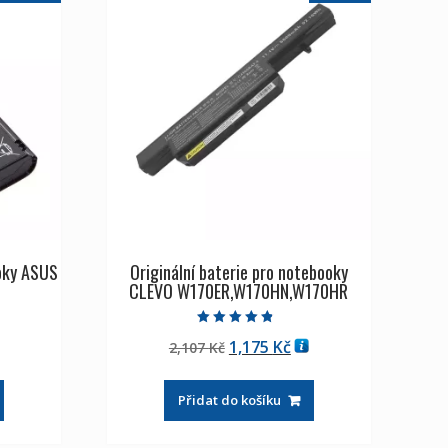
ooky ASUS
Originální baterie pro notebooky
CLEVO W170ER,W170HN,W170HR
Hodnocení
tuální
Původní
Aktuální
1,175
Kč
2,107
Kč
4.50
z 5
na
cena
cena
byla:
je:
Přidat do košíku
102 Kč
2,107 Kč
1,175 Kč