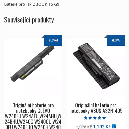
Baterie pro HP ZBOOK 16 G9
Související produkty
SLEVA!
SLEVA!
Originální baterie pro
Originální baterie pro
notebooky CLEVO
notebooky ASUS A32N1405
W240EU,W24AEU,W24AHU,W
24BHU,W240C,W240CU,W24
Hodnocení
0EU,W240EUQ,W240H,W240
Původní
Aktuáln
1,102
Kč
1,976
Kč
5.00