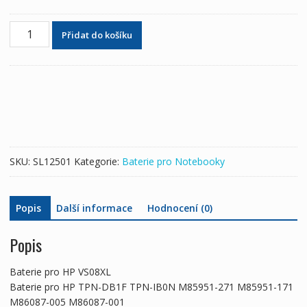
Baterie
Přidat do košíku
pro
notebooky
HP
VS08XL
množství
SKU:
SL12501
Kategorie:
Baterie pro Notebooky
Popis
Další informace
Hodnocení (0)
Popis
Baterie pro HP VS08XL
Baterie pro HP TPN-DB1F TPN-IB0N M85951-271 M85951-171
M86087-005 M86087-001