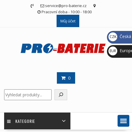
Skip
service@pro-baterie.cz
to
Pracovní doba - 10:00 - 18:00
content
Můj účet
Česká 
CZK
Kč
Europ
EUR
€
0
Hledat
KATEGORIE