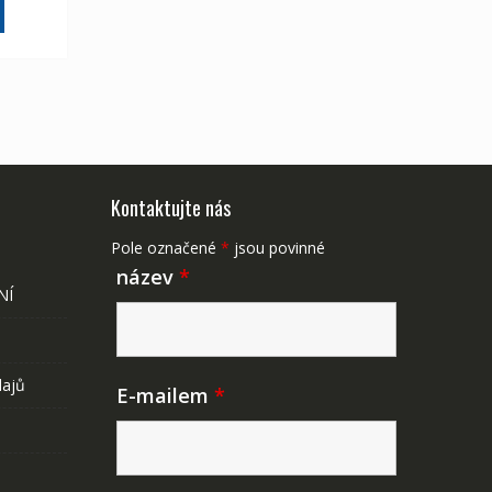
175 Kč
Kontaktujte nás
Pole označené
*
jsou povinné
název
*
NÍ
dajů
E-mailem
*