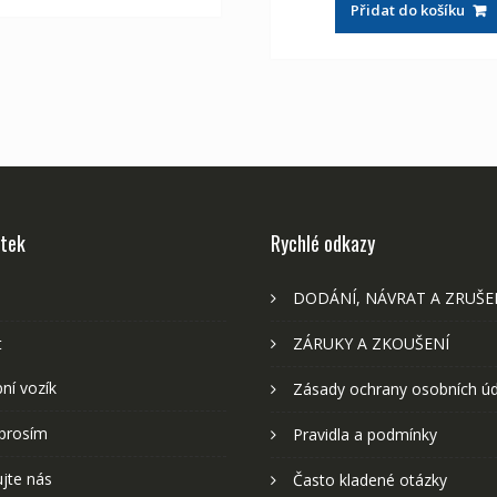
Přidat do košíku
2,107 Kč
1,
stek
Rychlé odkazy
DODÁNÍ, NÁVRAT A ZRUŠE
t
ZÁRUKY A ZKOUŠENÍ
ní vozík
Zásady ochrany osobních ú
prosím
Pravidla a podmínky
jte nás
Často kladené otázky