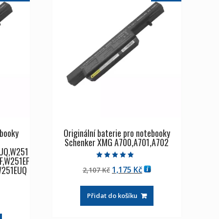
ebooky
Originální baterie pro notebooky
Schenker XMG A700,A701,A702
UQ,W251
F,W251EF
Hodnocení
W251EUQ
Původní
Aktuální
1,175
Kč
2,107
Kč
5.00
z 5
cena
cena
byla:
je:
Přidat do košíku
tuální
2,107 Kč
1,175 Kč
na