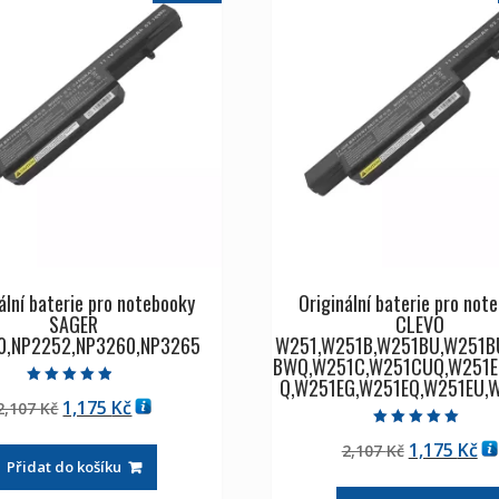
ální baterie pro notebooky
Originální baterie pro not
SAGER
CLEVO
0,NP2252,NP3260,NP3265
W251,W251B,W251BU,W251B
BWQ,W251C,W251CUQ,W251E
Q,W251EG,W251EQ,W251EU,
Hodnocení
Původní
Aktuální
1,175
Kč
2,107
Kč
4.50
z 5
cena
cena
Hodnocení
Původní
Ak
1,175
Kč
2,107
Kč
5.00
byla:
je:
z 5
Přidat do košíku
cena
ce
2,107 Kč
1,175 Kč
byla:
je: