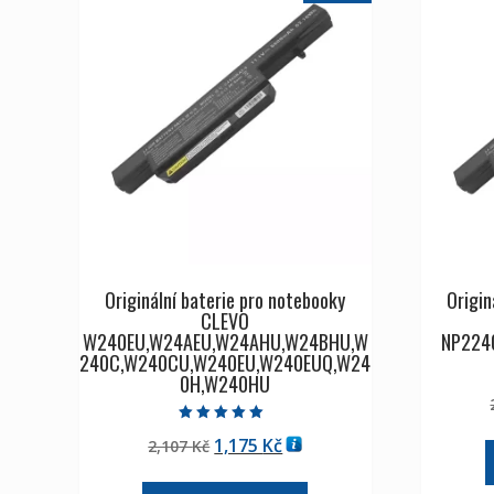
Originální baterie pro notebooky
Origin
CLEVO
W240EU,W24AEU,W24AHU,W24BHU,W
NP224
240C,W240CU,W240EU,W240EUQ,W24
0H,W240HU
Hodnocení
Původní
Aktuální
1,175
Kč
2,107
Kč
5.00
z 5
cena
cena
byla:
je: