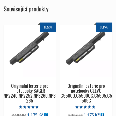
Související produkty
SLEVA!
SLEVA!
Originální baterie pro
Originální baterie pro
notebooky SAGER
notebooky CLEVO
NP2240,NP2252,NP3260,NP3
C5500Q,C5500QC,C5505,C5
265
505C
Hodnocení
Hodnocení
Původní
Aktuální
Původní
Aktuáln
1,175
Kč
1,175
Kč
2,107
Kč
2,107
Kč
4.50
5.00