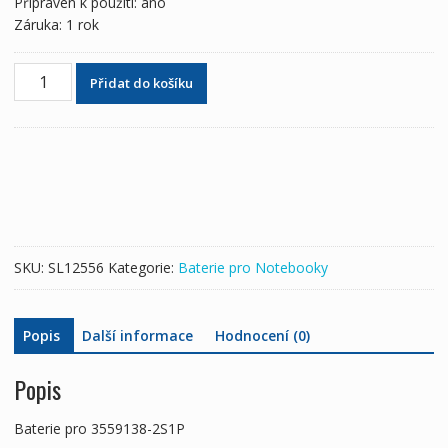
Připraven k použití: ano
Záruka: 1 rok
Baterie
Přidat do košíku
pro
notebooky
3559138-
2S1P
množství
SKU:
SL12556
Kategorie:
Baterie pro Notebooky
Popis
Další informace
Hodnocení (0)
Popis
Baterie pro 3559138-2S1P