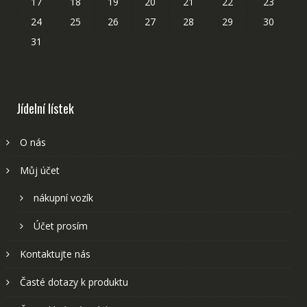
17
18
19
20
21
22
23
24
25
26
27
28
29
30
31
Jídelní lístek
O nás
Můj účet
nákupní vozík
Účet prosím
Kontaktujte nás
Časté dotazy k produktu