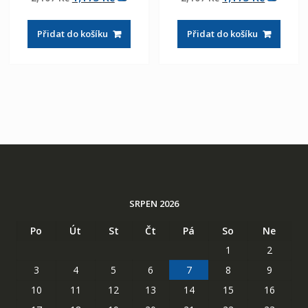
z 5
z 5
cena
cena
cena
cena
byla:
je:
byla:
je:
Přidat do košíku
Přidat do košíku
2,107 Kč
1,175 Kč
2,107 Kč
1,175 Kč
SRPEN 2026
Po
Út
St
Čt
Pá
So
Ne
1
2
3
4
5
6
7
8
9
10
11
12
13
14
15
16