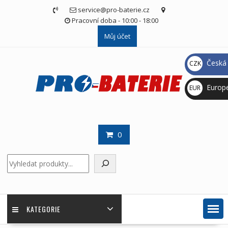
Skip
service@pro-baterie.cz
to
Pracovní doba - 10:00 - 18:00
content
Můj účet
Česká 
CZK
Kč
Europ
EUR
€
0
Hledat
KATEGORIE