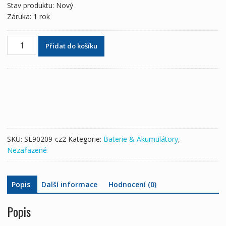
Stav produktu: Nový
Záruka: 1 rok
Baterie
Přidat do košíku
pro
Leica
TZ05
TZ08
TZ12
RTC360
množství
SKU:
SL90209-cz2
Kategorie:
Baterie & Akumulátory
,
Nezařazené
Popis
Další informace
Hodnocení (0)
Popis