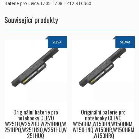
Baterie pro Leica TZ05 TZ08 TZ12 RTC360
Související produkty
SLEVA!
SLEVA!
Originální baterie pro
Originální baterie pro
notebooky CLEVO
notebooky CLEVO
W251H,W252HU,W251HNQ,W
W150HM,W150HN,W150HNM,
251HPQ,W251HSQ,W251HU,W
W150HNQ,W150HR,W150HRM
251HUQ
,W150HRQ