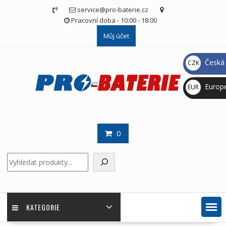
Skip
service@pro-baterie.cz
to
Pracovní doba - 10:00 - 18:00
content
Můj účet
Česká 
CZK
Kč
Europ
EUR
€
0
Hledat
KATEGORIE