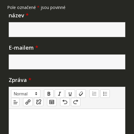
Pole označené
*
jsou povinné
název
*
E-mailem
*
Zpráva
*