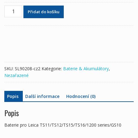
Baterie
Přidat do košíku
pro
Leica
TS11/TS12/TS15/TS16/1200
series/GS10
množství
SKU:
SL90208-cz2
Kategorie:
Baterie & Akumulátory
,
Nezařazené
Popis
Další informace
Hodnocení (0)
Popis
Baterie pro Leica TS11/TS12/TS15/TS16/1200 series/GS10