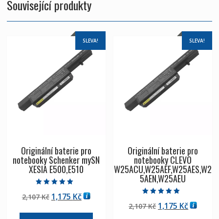
Související produkty
SLEVA!
SLEVA!
Originální baterie pro
Originální baterie pro
notebooky Schenker mySN
notebooky CLEVO
XESIA E500,E510
W25ACU,W25AEF,W25AES,W2
5AEN,W25AEU
Hodnocení
Původní
Aktuální
1,175
Kč
2,107
Kč
5.00
Hodnocení
z 5
Původní
Aktuáln
1,175
Kč
cena
cena
2,107
Kč
5.00
z 5
cena
cena
byla:
je: