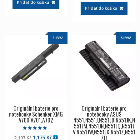
Přidat do košíku
byla:
je:
2,107 Kč
1,175 Kč
Přidat do košíku
2,107 Kč
1,175 Kč
SLEVA!
SLEVA!
Originální baterie pro
Originální baterie pro
notebooky Schenker XMG
notebooky ASUS
A700,A701,A702
N551,N551J,N551JB,N551JK,N
551JM,N551JN,N551JQ,N551J
V,N551JW,N551JX,N551Z,N551
Hodnocení
ZU
Původní
Aktuální
1,175
Kč
2,107
Kč
5.00