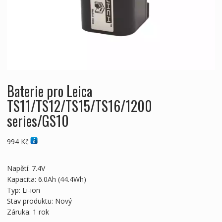
Baterie pro Leica
TS11/TS12/TS15/TS16/1200
series/GS10
994
Kč
Napětí: 7.4V
Kapacita: 6.0Ah (44.4Wh)
Typ: Li-ion
Stav produktu: Nový
Záruka: 1 rok