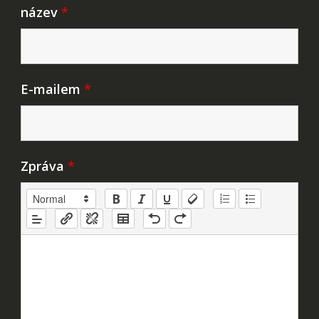
název
*
E-mailem
*
Zpráva
*