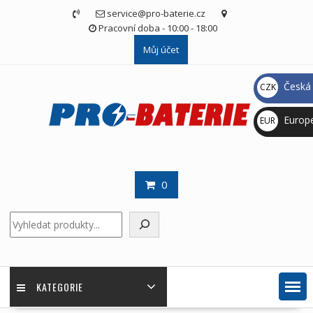
Skip
service@pro-baterie.cz
to
Pracovní doba - 10:00 - 18:00
content
Můj účet
Česká 
CZK
Kč
Europ
EUR
€
0
Hledat
KATEGORIE