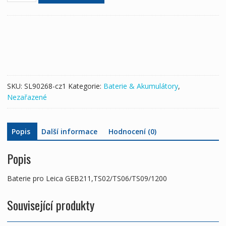
Leica
GEB211,TS02/TS06/TS09/1200
množství
SKU:
SL90268-cz1
Kategorie:
Baterie & Akumulátory
,
Nezařazené
Popis
Další informace
Hodnocení (0)
Popis
Baterie pro Leica GEB211,TS02/TS06/TS09/1200
Související produkty