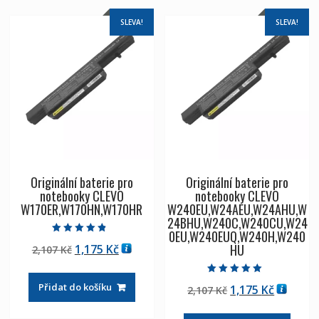
SLEVA!
SLEVA!
Originální baterie pro
Originální baterie pro
notebooky CLEVO
notebooky CLEVO
W170ER,W170HN,W170HR
W240EU,W24AEU,W24AHU,W
24BHU,W240C,W240CU,W24
0EU,W240EUQ,W240H,W240
Hodnocení
HU
Původní
Aktuální
1,175
Kč
2,107
Kč
4.50
z 5
cena
cena
byla:
je:
Hodnocení
Přidat do košíku
Původní
Aktuáln
1,175
Kč
2,107
Kč
5.00
2,107 Kč
1,175 Kč
z 5
cena
cena