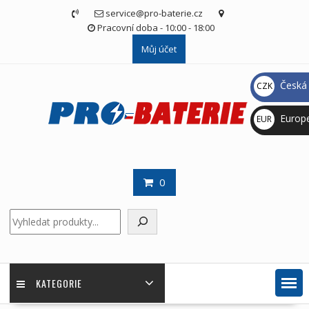
Skip
service@pro-baterie.cz
to
Pracovní doba - 10:00 - 18:00
content
Můj účet
Česká 
CZK
Kč
Europ
EUR
€
0
Hledat
KATEGORIE