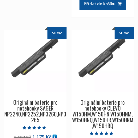
byla:
je:
Přidat do košíku
2,107 Kč
1,175 Kč
SLEVA!
SLEVA!
Originální baterie pro
Originální baterie pro
notebooky SAGER
notebooky CLEVO
NP2240,NP2252,NP3260,NP3
W150HM,W150HN,W150HNM,
265
W150HNQ,W150HR,W150HRM
,W150HRQ
Hodnocení
Původní
Aktuální
1,175
Kč
2,107
Kč
4.50