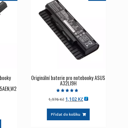
ebooky
Originální baterie pro notebooky ASUS
A32LI9H
5AEN,W2
Hodnocení
Původní
Aktuální
1,102
Kč
1,976
Kč
5.00
z 5
cena
cena
tuální
byla:
je:
Přidat do košíku
na
1,976 Kč
1,102 Kč