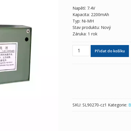
Napětí: 7.4V
Kapacita: 2200mAh
Typ: Ni-MH
Stav produktu: Nový
Záruka: 1 rok
Baterie
Přidat do košíku
pro
BDC20L
množství
SKU:
SL90270-cz1
Kategorie:
B