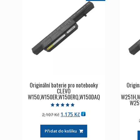
Originální baterie pro notebooky
Origin
CLEVO
W150,W150ER,W150ERQ,W150DAQ
W251H,
W25
Hodnocení
Původní
Aktuální
1,175
Kč
2,107
Kč
5.00
z 5
cena
cena
byla:
je:
Přidat do košíku
2,107 Kč
1,175 Kč