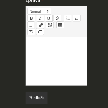
Zpráva
*