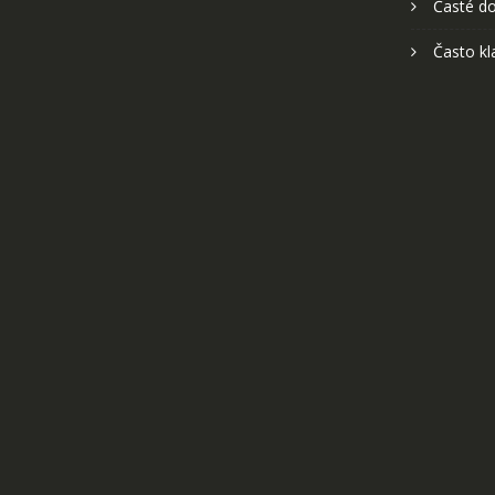
Časté do
Často kl