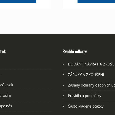
2,107 Kč
1,175 Kč
2,107 Kč
1,
stek
Rychlé odkazy
DODÁNÍ, NÁVRAT A ZRUŠE
t
ZÁRUKY A ZKOUŠENÍ
ní vozík
Zásady ochrany osobních ú
prosím
Pravidla a podmínky
jte nás
Často kladené otázky