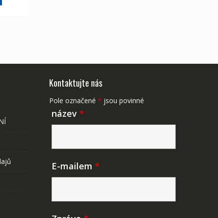
175 Kč
Kontaktujte nás
Pole označené
*
jsou povinné
název
*
NÍ
dajů
E-mailem
*