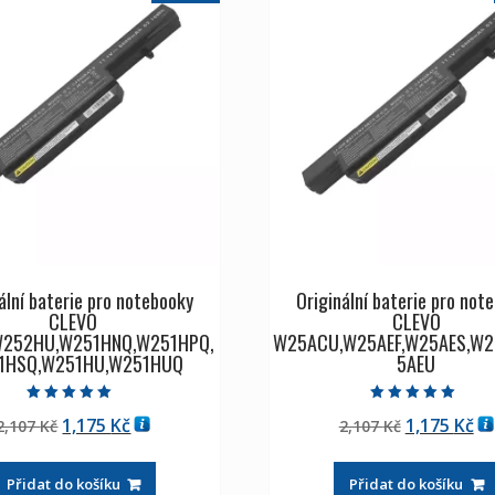
ální baterie pro notebooky
Originální baterie pro not
CLEVO
CLEVO
W252HU,W251HNQ,W251HPQ,
W25ACU,W25AEF,W25AES,W2
1HSQ,W251HU,W251HUQ
5AEU
Hodnocení
Hodnocení
Původní
Aktuální
Původní
Ak
1,175
Kč
1,175
Kč
2,107
Kč
2,107
Kč
5.00
5.00
z 5
z 5
cena
cena
cena
ce
byla:
je:
byla:
je:
Přidat do košíku
Přidat do košíku