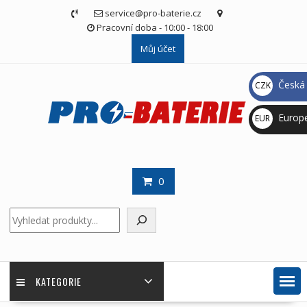
Skip
service@pro-baterie.cz
to
Pracovní doba - 10:00 - 18:00
content
Můj účet
Česká 
CZK
Kč
Europ
EUR
€
0
Hledat
KATEGORIE