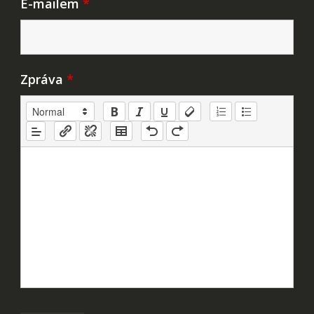
E-mailem
*
Zpráva
*