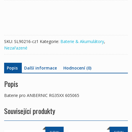
RG35XX
605065
množství
SKU:
SL90216-cz1
Kategorie:
Baterie & Akumulátory
,
Nezařazené
Popis
Další informace
Hodnocení (0)
Popis
Baterie pro ANBERNIC RG35XX 605065
Související produkty