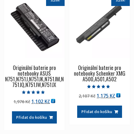
SLEVA!
SLEVA!
Originální baterie pro
Originální baterie pro
notebooky ASUS
notebooky Schenker XMG
N751,N751J,N751JK,N751JM,N
A500,A501,A502
751JQ,N751JW,N751JX
Hodnocení
Původní
Aktuáln
1,175
Kč
2,107
Kč
4.50
Hodnocení
z 5
Původní
Aktuální
1,102
Kč
1,976
Kč
cena
cena
5.00
z 5
cena
cena
byla:
je:
Přidat do košíku
byla:
je:
2,107 Kč
1,175 Kč
Přidat do košíku
1,976 Kč
1,102 Kč