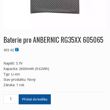
Baterie pro ANBERNIC RG35XX 605065
455
Kč
Napětí: 3.7V
Kapacita: 2600mAh (9.62Wh)
Typ: Li-ion
Stav produktu: Nový
Záruka: 1 rok
Baterie
Přidat do košíku
pro
ANBERNIC