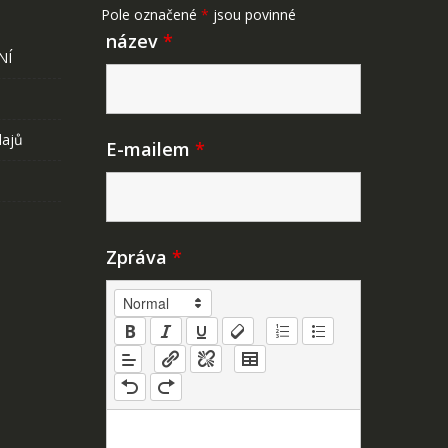
Pole označené
*
jsou povinné
název
*
NÍ
dajů
E-mailem
*
Zpráva
*