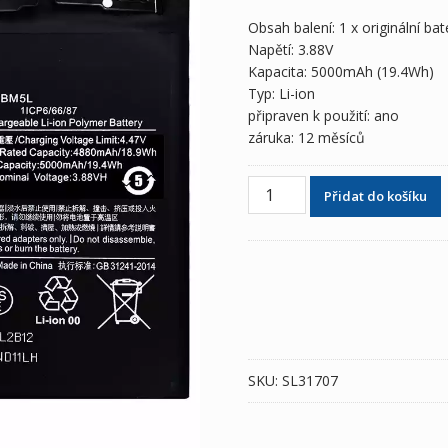
Obsah balení: 1 x originální ba
Napětí: 3.88V
Kapacita: 5000mAh (19.4Wh)
Typ: Li-ion
připraven k použití: ano
záruka: 12 měsíců
Baterie
Přidat do košíku
BM5L
pro
Xiaomi
Redmi
K60
Pro
množství
SKU:
SL31707