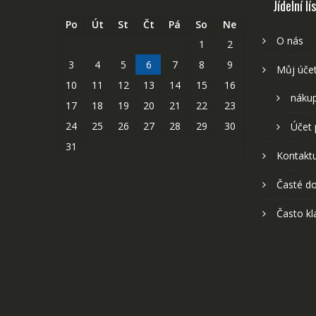
Jídelní lí
Po
Út
St
Čt
Pá
So
Ne
O nás
1
2
3
4
5
6
7
8
9
Můj úče
10
11
12
13
14
15
16
nákup
17
18
19
20
21
22
23
24
25
26
27
28
29
30
Účet 
31
Kontaktu
Časté do
Často kl