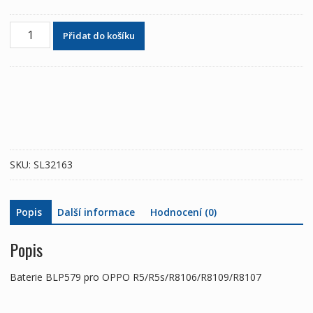
Baterie
Přidat do košíku
BLP579
pro
OPPO
R5/R5s
množství
SKU:
SL32163
Popis
Další informace
Hodnocení (0)
Popis
Baterie BLP579 pro OPPO R5/R5s/R8106/R8109/R8107