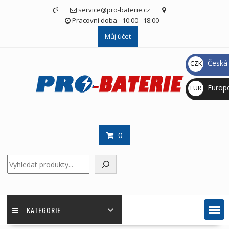
Skip
service@pro-baterie.cz
to
Pracovní doba - 10:00 - 18:00
content
Můj účet
Česká 
CZK
Kč
Europ
EUR
€
0
Hledat
KATEGORIE