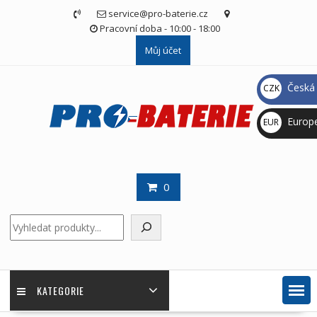
Skip
service@pro-baterie.cz
to
Pracovní doba - 10:00 - 18:00
content
Můj účet
Česká 
CZK
Kč
Europ
EUR
€
0
Hledat
KATEGORIE