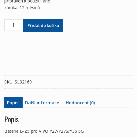
připraven k použití: ano
záruka: 12 měsíců
Baterie
Přidat do košíku
B-
Z5
pro
VIVO
Y27/Y27S/Y36
5G
množství
SKU:
SL32169
Popis
Další informace
Hodnocení (0)
Popis
Baterie B-Z5 pro VIVO Y27/Y27S/Y36 5G