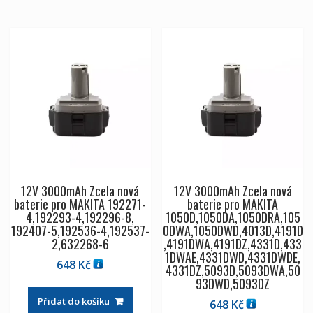
12V 3000mAh Zcela nová
12V 3000mAh Zcela nová
baterie pro MAKITA 192271-
baterie pro MAKITA
4,192293-4,192296-8,
1050D,1050DA,1050DRA,105
192407-5,192536-4,192537-
0DWA,1050DWD,4013D,4191D
2,632268-6
,4191DWA,4191DZ,4331D,433
1DWAE,4331DWD,4331DWDE,
648
Kč
4331DZ,5093D,5093DWA,50
93DWD,5093DZ
Přidat do košíku
648
Kč