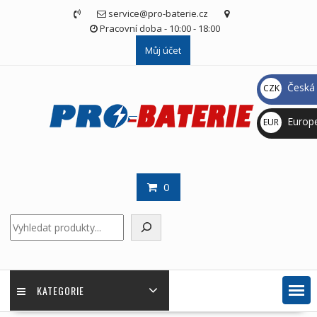
Skip
service@pro-baterie.cz
to
Pracovní doba - 10:00 - 18:00
content
Můj účet
Česká 
CZK
Kč
Europ
EUR
€
0
Hledat
KATEGORIE