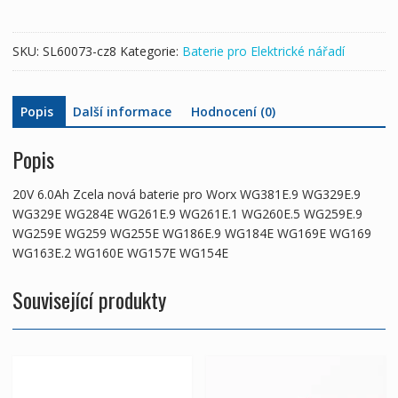
WG381E.9
WG329E.9
SKU:
SL60073-cz8
Kategorie:
Baterie pro Elektrické nářadí
WG329E
WG284E
WG261E.9
Popis
Další informace
Hodnocení (0)
WG261E.1
WG260E.5
WG259E.9
Popis
WG259E
WG259
20V 6.0Ah Zcela nová baterie pro Worx WG381E.9 WG329E.9
WG255E
WG329E WG284E WG261E.9 WG261E.1 WG260E.5 WG259E.9
WG186E.9
WG259E WG259 WG255E WG186E.9 WG184E WG169E WG169
WG184E
WG163E.2 WG160E WG157E WG154E
WG169E
WG169
Související produkty
WG163E.2
WG160E
WG157E
WG154E
množství