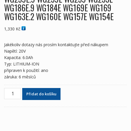
WG186E.9 WG184E WG169E WG169
WG163E.2 WG160E WG157E WG154E
1,330
Kč
Jakékoliv dotazy nás prosím kontaktujte před nákupem
Napětí: 20V
Kapacita: 6.0Ah
Typ: LITHIUM-ION
připraven k použití: ano
záruka: 6 měsíců
20V
Přidat do košíku
6.0Ah
Zcela
nová
baterie
pro
Worx