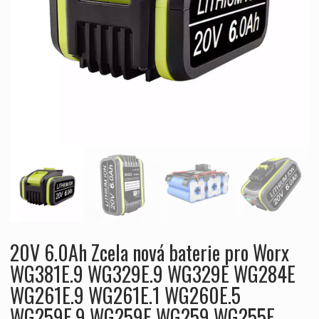
20V 6.0Ah Zcela nová baterie pro Worx
WG381E.9 WG329E.9 WG329E WG284E
WG261E.9 WG261E.1 WG260E.5
WG259E.9 WG259E WG259 WG255E