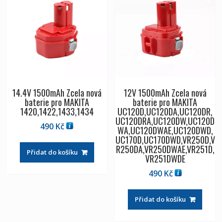
14.4V 1500mAh Zcela nová
12V 1500mAh Zcela nová
baterie pro MAKITA
baterie pro MAKITA
1420,1422,1433,1434
UC120D,UC120DA,UC120DR,
UC120DRA,UC120DW,UC120D
490
Kč
WA,UC120DWAE,UC120DWD,
UC170D,UC170DWD,VR250D,V
R250DA,VR250DWAE,VR251D,
Přidat do košíku
VR251DWDE
490
Kč
Přidat do košíku